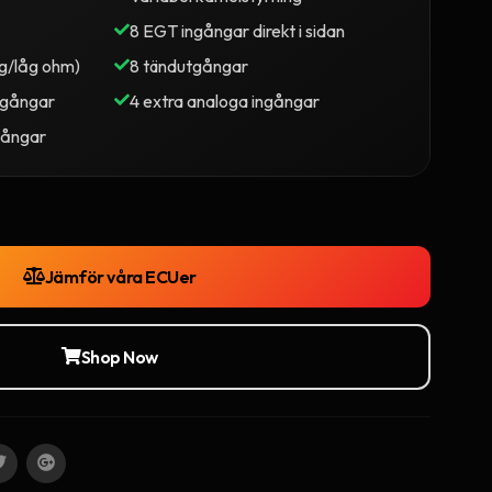
8 EGT ingångar direkt i sidan
ög/låg ohm)
8 tändutgångar
tgångar
4 extra analoga ingångar
ngångar
Jämför våra ECUer
Shop Now