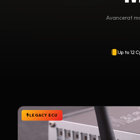
Avancerat moto
Up to 12 C
LEGACY ECU