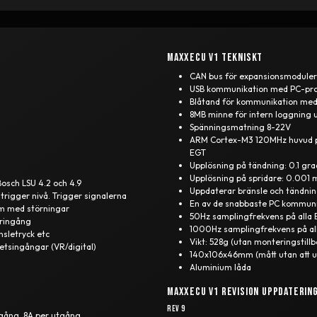
MaxxECU V1 tekniskt
CAN bus för expansionsmoduler,
USB kommunikation med PC-p
Blåtand för kommunikation me
8MB minne för intern loggning u
Spänningsmatning 8-22V
ARM Cortex-M3 120MHz huvud pro
EGT
Upplösning på tändning: 0.1 gra
Upplösning på spridare: 0.001 
Bosch LSU 4.2 och 4.9
Uppdaterar bränsle och tändni
 trigger nivå. Trigger signalerna
En av de snabbaste PC kommun
em med störningar
50Hz samplingfrekvens på alla
aringång
1000Hz samplingfrekvens på al
nsletryck etc
Vikt: 528g (utan monteringstillb
etsingångar (VR/digital)
140x106x46mm (mått utan att ut
Aluminium låda
MaxxECU V1 revision uppdaterin
Rev 9
tgång. 8A per utgång