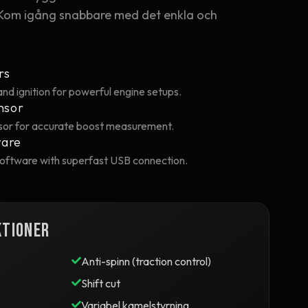
k Kom igång snabbare med det enkla och
rs
and ignition for powerful engine setups.
nsor
or for accurate boost measurement.
ware
software with superfast USB connection.
ktioner
Anti-spinn (traction control)
Shift cut
Variabel kamelstyrning