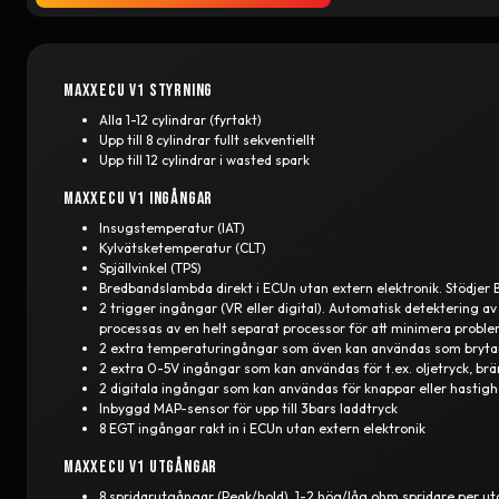
MaxxECU V1 styrning
Alla 1-12 cylindrar (fyrtakt)
Upp till 8 cylindrar fullt sekventiellt
Upp till 12 cylindrar i wasted spark
MaxxECU V1 ingångar
Insugstemperatur (IAT)
Kylvätsketemperatur (CLT)
Spjällvinkel (TPS)
Bredbandslambda direkt i ECUn utan extern elektronik. Stödjer 
2 trigger ingångar (VR eller digital). Automatisk detektering av
processas av en helt separat processor för att minimera probl
2 extra temperaturingångar som även kan användas som bryt
2 extra 0-5V ingångar som kan användas för t.ex. oljetryck, brä
2 digitala ingångar som kan användas för knappar eller hastigh
Inbyggd MAP-sensor för upp till 3bars laddtryck
8 EGT ingångar rakt in i ECUn utan extern elektronik
MaxxECU V1 utgångar
8 spridarutgångar (Peak/hold). 1-2 hög/låg ohm spridare per u