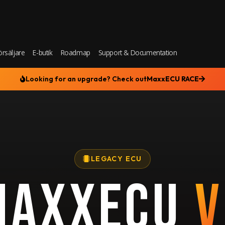
örsäljare
E-butik
Roadmap
Support & Documentation
Looking for an upgrade? Check out
MaxxECU RACE
LEGACY ECU
MAXXECU
V