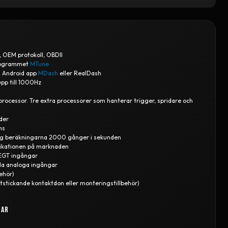
 OEM protokoll, OBDII
rogrammet
MTune
d Android app
MDash
eller RealDash
pp till 1000Hz
cessor. Tre extra processorer som hanterar trigger, spridare och
der
ms
ng beräkningarna 2000 gånger i sekunden
ikationen på marknaden
 EGT ingångar
la analoga ingångar
ehör)
stickande kontaktdon eller monteringstillbehör)
gar