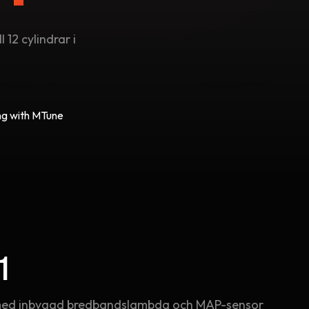
 12 cylindrar i
ng with MTune
1
med inbyggd bredbandslambda och MAP-sensor