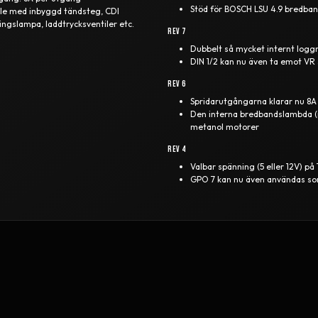
Stöd för BOSCH LSU 4.9 bredba
pole med inbyggd tändsteg, CDI
ingslampa, laddtrycksventiler etc.
Rev 7
Dubbelt så mycket internt logg
DIN 1/2 kan nu även ta emot VR 
Rev 6
Spridarutgångarna klarar nu 8A
Den interna bredbandslambda (m
metanol motorer
Rev 4
Valbar spänning (5 eller 12V) 
GPO 7 kan nu även användas som