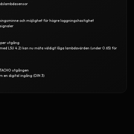
ndslambdasensor
ningsminne och möjlighet för högre loggningshastighet
signaler
 per utgång
ed LSU 4.2) kan nu mäta väldigt låga lambdavärden (under 0.65) för
på TACHO utgången
 en digital ingång (DIN 3)