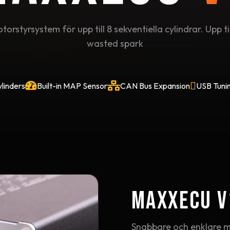
rstyrsystem för upp till 8 sekventiella cylindrar. Upp till
wasted spark
ylinders
Built-in MAP Sensor
CAN Bus Expansion
USB Tuni
MaxxECU V
Snabbare och enklare 