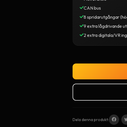
CAN bus
8 spridarutgångar (h
9 extra lågdrivande u
2 extra digitala/VR i
Dela denna produkt: