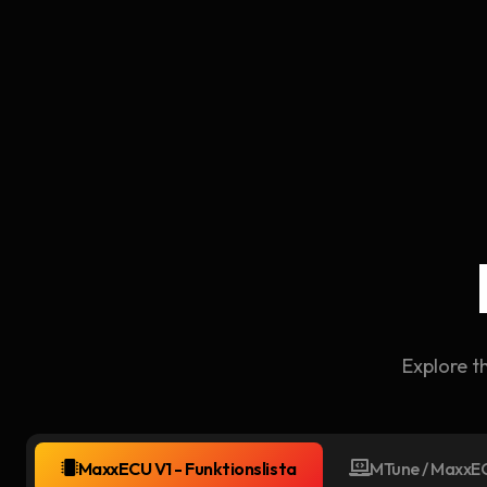
Explore t
MaxxECU V1 - Funktionslista
MTune / MaxxEC