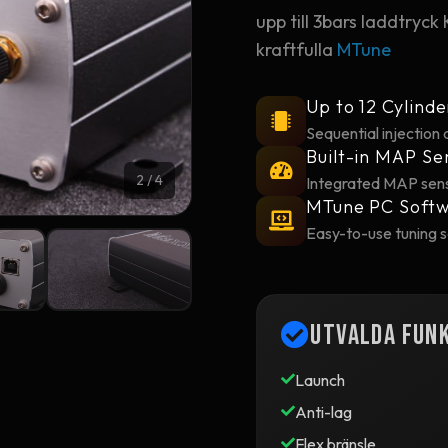
upp till 3bars laddtryc
kraftfulla
MTune
Up to 12 Cylinde
Sequential injection 
Built-in MAP Se
2
/ 4
Integrated MAP sens
MTune PC Soft
Easy-to-use tuning 
Utvalda fun
Launch
Anti-lag
Flex bränsle