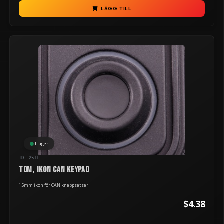
LÄGG TILL
I lager
ID: 2511
TOM, ikon can keypad
15mm ikon för CAN knappsatser
$4.38