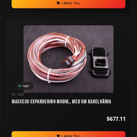
LÄGG TILL
I lager
ID: 2532
MaxxECU Expandering modul, med 5m kabelhärva
$677.11
LÄGG TILL