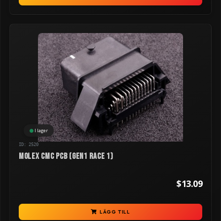
I lager
ID: 2520
Molex CMC PCB (GEN1 RACE 1)
$13.09
LÄGG TILL