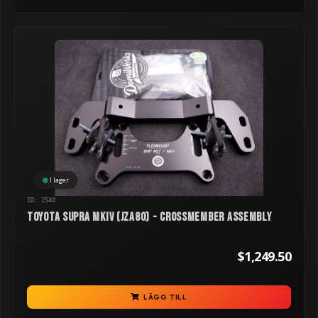
I lager
ID: 2540
Toyota Supra MKIV (JZA80) - Crossmember Assembly
$1,249.50
LÄGG TILL