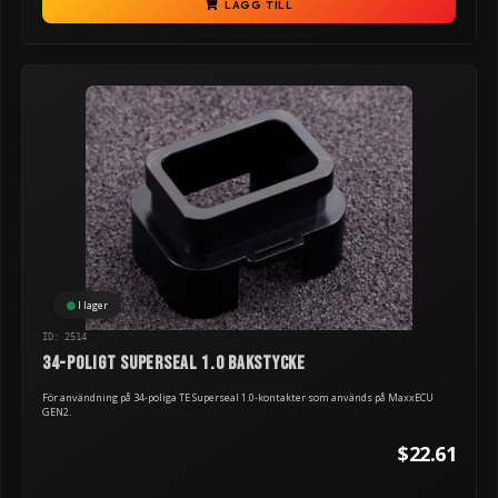
LÄGG TILL
I lager
ID: 2514
34-poligt Superseal 1.0 bakstycke
För användning på 34-poliga TE Superseal 1.0-kontakter som används på MaxxECU
GEN2.
$22.61