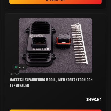
LÄGG TILL
I lager
ID: 2535
MaxxECU Expandering modul, med kontaktdon och
terminaler
$498.61