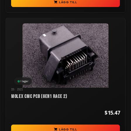
LÄGG TILL
I lager
ID: 2521
Molex CMC PCB (GEN1 RACE 2)
$15.47
LÄGG TILL