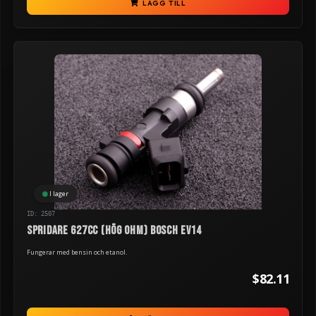
LÄGG TILL
I lager
ID: 2507
Spridare 627cc (hög ohm) Bosch EV14
Fungerar med bensin och etanol.
$82.11