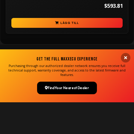
$593.81
LÄGG TILL
Get the Full MaxxECU Experience
Purchasing through our authorized dealer network ensures you receive full
technical support, warranty coverage, and access to the latest firmware and
features.
Find Your Nearest Dealer
Copyright MaxxECU 2026 ©
(US)