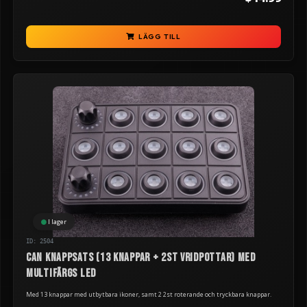
LÄGG TILL
I lager
ID: 2504
CAN knappsats (13 knappar + 2st vridpottar) med
multifärgs LED
Med 13 knappar med utbytbara ikoner, samt 2 2st roterande och tryckbara knappar.