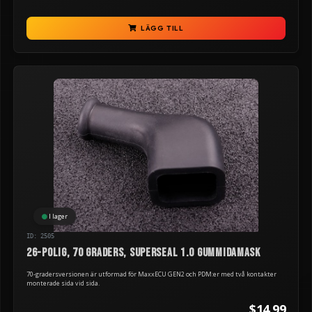
LÄGG TILL
I lager
ID: 2505
26-polig, 70 graders, Superseal 1.0 gummidamask
70-gradersversionen är utformad för MaxxECU GEN2 och PDM:er med två kontakter
monterade sida vid sida.
$14.99