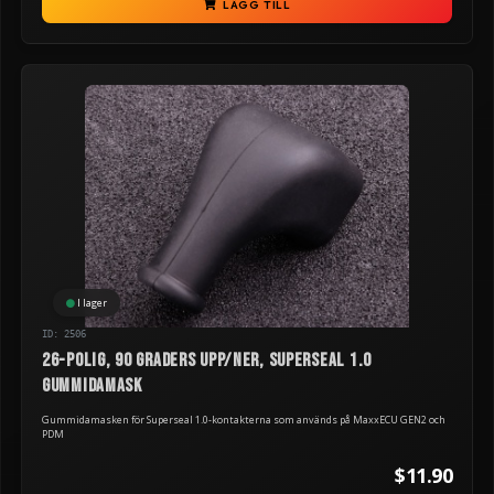
LÄGG TILL
I lager
ID: 2506
26-polig, 90 graders upp/ner, Superseal 1.0
gummidamask
Gummidamasken för Superseal 1.0-kontakterna som används på MaxxECU GEN2 och
PDM
$11.90