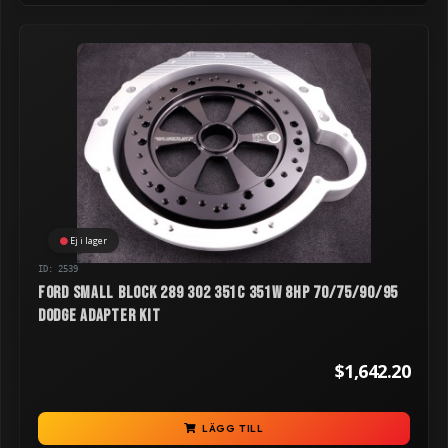
Ej i lager
ID: 2539
Ford Small Block 289 302 351C 351W 8HP 70/75/90/95
Dodge Adapter Kit
$1,642.20
LÄGG TILL