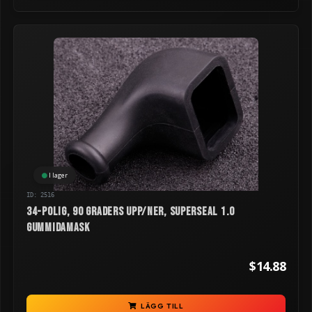
I lager
ID: 2516
34-polig, 90 graders upp/ner, Superseal 1.0
gummidamask
$14.88
LÄGG TILL