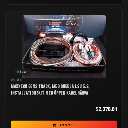
I lager
ID: 2537
MaxxECU GEN2 TRACK, med dubbla LSU 5.2,
installationskit med öppen kabelhärva
$2,378.81
LÄGG TILL