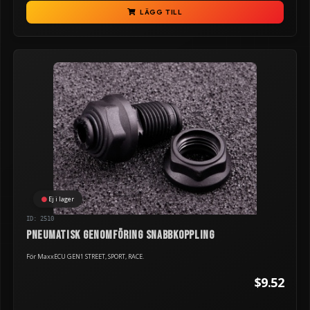
LÄGG TILL
Ej i lager
ID: 2510
Pneumatisk genomföring snabbkoppling
För MaxxECU GEN1 STREET, SPORT, RACE.
$9.52