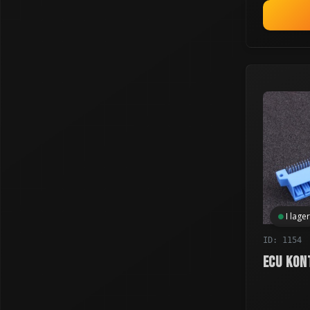
I lager
ID: 1154
ECU kon