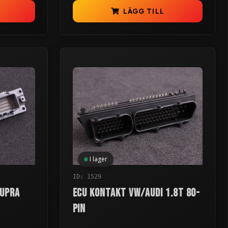
LÄGG TILL
I lager
ID: 1529
Supra
ECU kontakt VW/Audi 1.8T 80-
pin