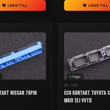
LÄGG TILL
LÄGG TILL
I lager
ID: 1153
takt Nissan 76pin
ECU kontakt Toyota 
MKIV (ej vvti)