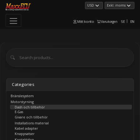
Mitt konto
SE
EN
Varukorgen
Categories
Bränslesystem
Motorstyrning
Dash och tillbehör
E-Gas
Givare och tillbehör
Installations material
Kabel adapter
Knappsatser
Kontaktdon