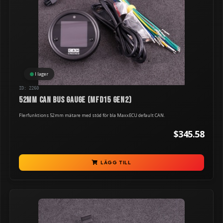
I lager
ID: 2260
52mm Can Bus Gauge (MFD15 Gen2)
Flerfunktions 52mm mätare med stöd för bla MaxxECU default CAN.
$345.58
LÄGG TILL