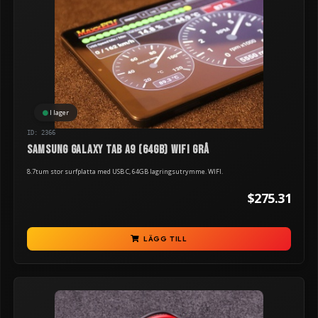
I lager
ID: 2366
Samsung Galaxy Tab A9 (64GB) WIFI grå
8.7tum stor surfplatta med USB C, 64GB lagringsutrymme. WIFI.
$275.31
LÄGG TILL