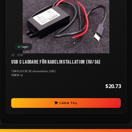
I lager
ID: 2398
USB C laddare för kabelinstallation (5V/3A)
15W 8-22V DC-DC omvandlare, USB C
5V@3A ut
$20.73
LÄGG TILL