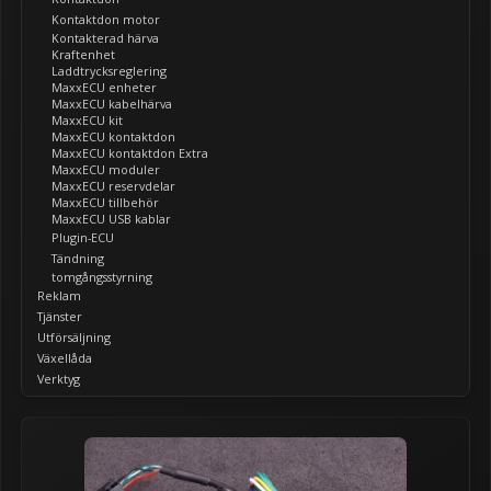
Kontaktdon motor
Kontakterad härva
Kraftenhet
Laddtrycksreglering
MaxxECU enheter
MaxxECU kabelhärva
MaxxECU kit
MaxxECU kontaktdon
MaxxECU kontaktdon Extra
MaxxECU moduler
MaxxECU reservdelar
MaxxECU tillbehör
MaxxECU USB kablar
Plugin-ECU
Tändning
tomgångsstyrning
Reklam
Tjänster
Utförsäljning
Växellåda
Verktyg