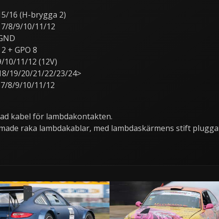
15/16 (H-brygga 2)
 7/8/9/10/11/12
 GND
2 + GPO 8
9/10/11/12 (12V)
18/19/20/21/22/23/24>
 7/8/9/10/11/12
ad kabel för lambdakontakten.
made raka lambdakablar, med lambdaskärmens stift pluggat