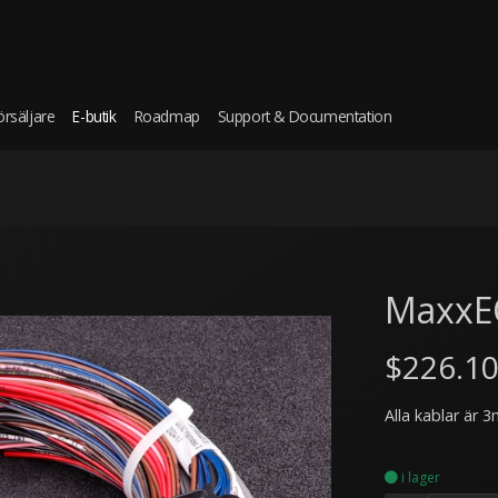
örsäljare
E-butik
Roadmap
Support & Documentation
MaxxE
$226.1
Alla kablar är 3
i lager