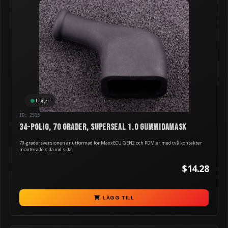
I lager
ID: 2515
34-polig, 70 grader, Superseal 1.0 gummidamask
70-gradersversionen är utformad för MaxxECU GEN2 och PDM:er med två kontakter
monterade sida vid sida.
$14.28
LÄGG TILL