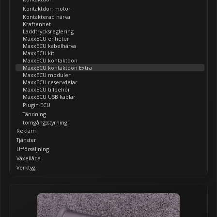
Kontaktdon motor
Kontakterad härva
Kraftenhet
Laddtrycksreglering
MaxxECU enheter
MaxxECU kabelhärva
MaxxECU kit
MaxxECU kontaktdon
MaxxECU kontaktdon Extra
MaxxECU moduler
MaxxECU reservdelar
MaxxECU tillbehör
MaxxECU USB kablar
Plugin-ECU
Tändning
tomgångsstyrning
Reklam
Tjänster
Utförsäljning
Växellåda
Verktyg