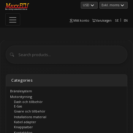
Mitt konto
SE
EN
Varukorgen
Categories
Bränslesystem
Motorstyrning
Dash och tillbehör
E-Gas
Givare och tillbehör
Installations material
Kabel adapter
Knappsatser
Kontaktdon