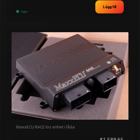
Lägg till
i lager
MaxxECU RACE lös enhet i låda
$1,589.65