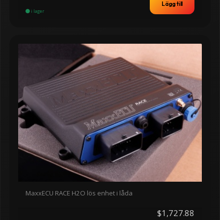
Lägg till
i lager
MaxxECU RACE H2O lös enhet i låda
$1,727.88