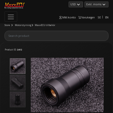
Mitt konto
SE
EN
Varukorgen
Store
Motorstyrning
MaxxECU tillbehör
Product ID:
2412